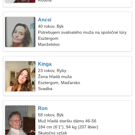
Rodina
Ancsi
40 rokov, Býk
Potrebujem svalnatého muža na spoločné túry
Esztergom
Manželstvo
Kinga
23 rokov, Ryby
Žena hľadá muža
Esztergom, Maďarsko
Svadba
Ron
58 rokov, Býk
Muž hľadá staršiu dámu 46-56
184 cm (6'1"), 94 kg (207 libier)
Skutočný vzťah