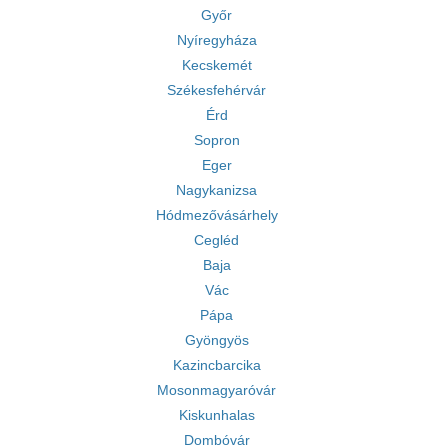
Győr
Nyíregyháza
Kecskemét
Székesfehérvár
Érd
Sopron
Eger
Nagykanizsa
Hódmezővásárhely
Cegléd
Baja
Vác
Pápa
Gyöngyös
Kazincbarcika
Mosonmagyaróvár
Kiskunhalas
Dombóvár