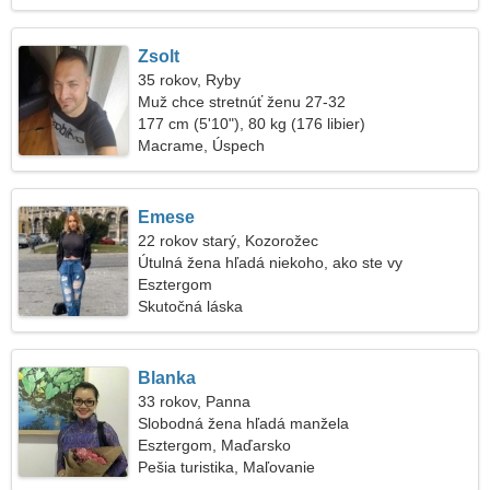
Zsolt
35 rokov, Ryby
Muž chce stretnúť ženu 27-32
177 cm (5'10"), 80 kg (176 libier)
Macrame, Úspech
Emese
22 rokov starý, Kozorožec
Útulná žena hľadá niekoho, ako ste vy
Esztergom
Skutočná láska
Blanka
33 rokov, Panna
Slobodná žena hľadá manžela
Esztergom, Maďarsko
Pešia turistika, Maľovanie