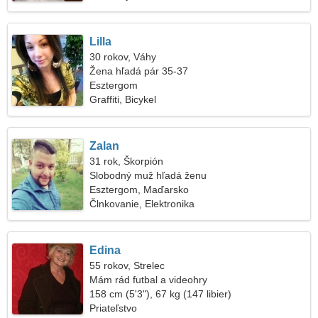
Lilla
30 rokov, Váhy
Žena hľadá pár 35-37
Esztergom
Graffiti, Bicykel
Zalan
31 rok, Škorpión
Slobodný muž hľadá ženu
Esztergom, Maďarsko
Člnkovanie, Elektronika
Edina
55 rokov, Strelec
Mám rád futbal a videohry
158 cm (5'3"), 67 kg (147 libier)
Priateľstvo