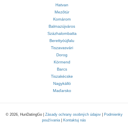
Hatvan
Mezőtúr
Komárom
Balmazújváros
Százhalombatta
Berettyóújfalu
Tiszavasvári
Dorog
Körmend
Barcs
Tiszakécske
Nagykálló
Maďarsko
© 2026, HunDatingGo |
Zásady ochrany osobných údajov
|
Podmienky
používania
|
Kontaktuj nás