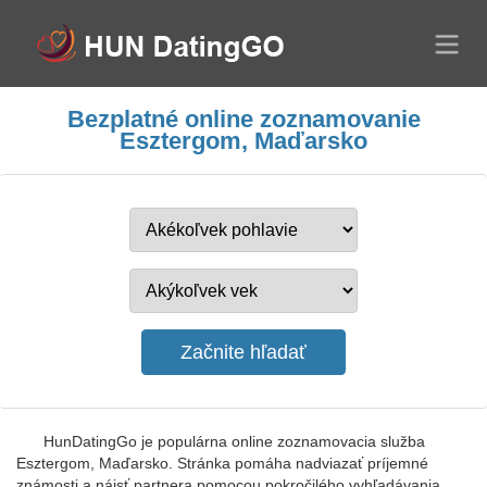
Bezplatné online zoznamovanie
Esztergom, Maďarsko
HunDatingGo je populárna online zoznamovacia služba
Esztergom, Maďarsko. Stránka pomáha nadviazať príjemné
známosti a nájsť partnera pomocou pokročilého vyhľadávania