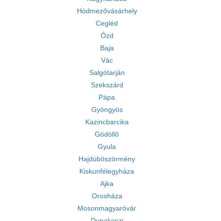
Hódmezővásárhely
Cegléd
Ózd
Baja
Vác
Salgótarján
Szekszárd
Pápa
Gyöngyös
Kazincbarcika
Gödöllő
Gyula
Hajdúböszörmény
Kiskunfélegyháza
Ajka
Orosháza
Mosonmagyaróvár
Dunakeszi