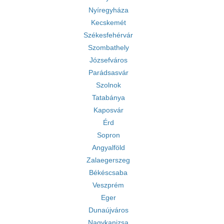
Nyíregyháza
Kecskemét
Székesfehérvár
Szombathely
Józsefváros
Parádsasvár
Szolnok
Tatabánya
Kaposvár
Érd
Sopron
Angyalföld
Zalaegerszeg
Békéscsaba
Veszprém
Eger
Dunaújváros
Nagykanizsa