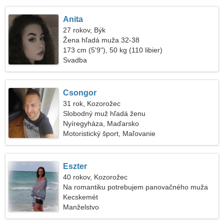
Anita
27 rokov, Býk
Žena hľadá muža 32-38
173 cm (5'9"), 50 kg (110 libier)
Svadba
Csongor
31 rok, Kozorožec
Slobodný muž hľadá ženu
Nyíregyháza, Maďarsko
Motoristický šport, Maľovanie
Eszter
40 rokov, Kozorožec
Na romantiku potrebujem panovačného muža
Kecskemét
Manželstvo