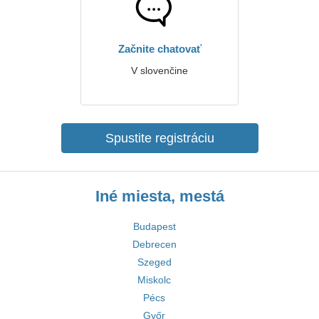
Začnite chatovať
V slovenčine
Spustite registráciu
Iné miesta, mestá
Budapest
Debrecen
Szeged
Miskolc
Pécs
Győr