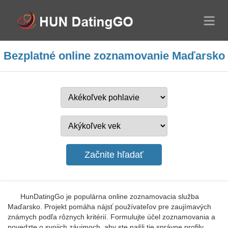
Bezplatné online zoznamovanie Maďarsko
HunDatingGo je populárna online zoznamovacia služba
Maďarsko. Projekt pomáha nájsť používateľov pre zaujímavých
známych podľa rôznych kritérií. Formulujte účel zoznamovania a
povedzte o svojich záujmoch, aby ste našli tie správne profily.