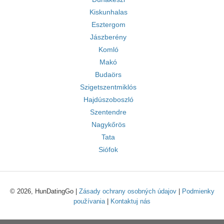
Kiskunhalas
Esztergom
Jászberény
Komló
Makó
Budaörs
Szigetszentmiklós
Hajdúszoboszló
Szentendre
Nagykőrös
Tata
Siófok
© 2026, HunDatingGo |
Zásady ochrany osobných údajov
|
Podmienky
používania
|
Kontaktuj nás