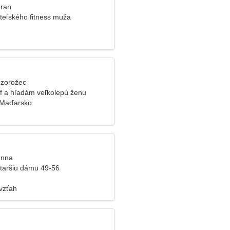
aran
teľského fitness muža
ozorožec
f a hľadám veľkolepú ženu
 Maďarsko
anna
taršiu dámu 49-56
vzťah