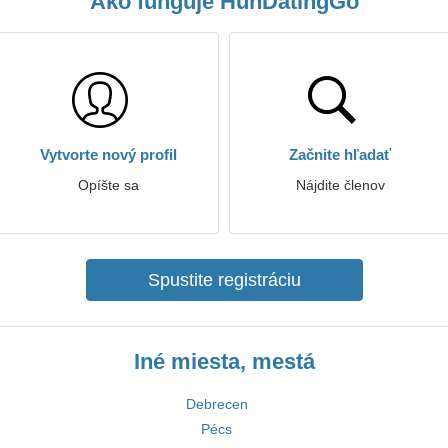
Ako funguje HunDatingGo
Vytvorte nový profil
Začnite hľadať
Opíšte sa
Nájdite členov
Spustite registráciu
Iné miesta, mestá
Debrecen
Pécs