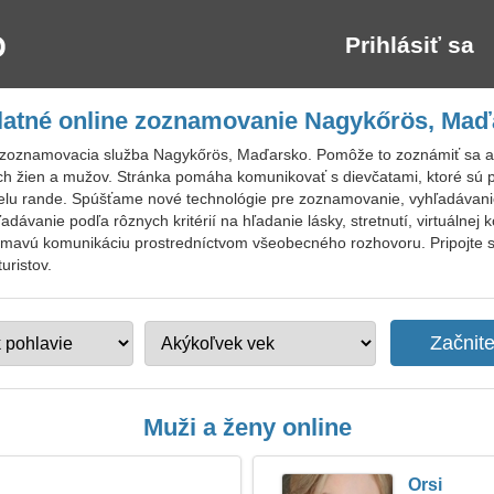
Prihlásiť sa
latné online zoznamovanie Nagykőrös, Maď
 zoznamovacia služba Nagykőrös, Maďarsko. Pomôže to zoznámiť sa a
ých žien a mužov. Stránka pomáha komunikovať s dievčatami, ktoré sú 
čelu rande. Spúšťame nové technológie pre zoznamovanie, vyhľadávanie 
dávanie podľa rôznych kritérií na hľadanie lásky, stretnutí, virtuálnej
ujímavú komunikáciu prostredníctvom všeobecného rozhovoru. Pripojte
uristov.
Muži a ženy online
Orsi