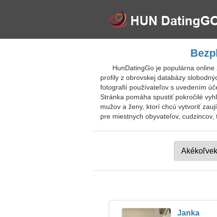
Bezp
HunDatingGo je populárna online
profily z obrovskej databázy slobodn
fotografií používateľov s uvedením ú
Stránka pomáha spustiť pokročilé vyhľa
mužov a ženy, ktorí chcú vytvoriť za
pre miestnych obyvateľov, cudzincov, t
Janka