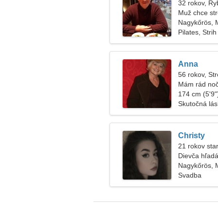
32 rokov, Ry
Muž chce str
Nagykőrös, 
Pilates, Strih
Anna
56 rokov, Str
Mám rád nočn
174 cm (5'9")
Skutočná lá
Christy
21 rokov star
Dievča hľadá
Nagykőrös, 
Svadba