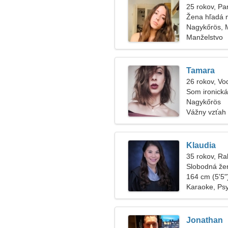
25 rokov, P
Žena hľadá
Nagykőrös, 
Manželstvo
Tamara
26 rokov, Vo
Som ironick
Nagykőrös
Vážny vzťah
Klaudia
35 rokov, Ra
Slobodná že
164 cm (5'5")
Karaoke, Ps
Jonathan