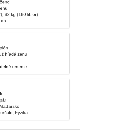
íženci
ženu
), 82 kg (180 libier)
ťah
pión
už hľadá ženu
adelné umenie
ýk
pár
 Maďarsko
orčule, Fyzika