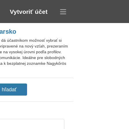
Vytvoriť účet
arsko
 dá účastníkom možnosť vybrať si
pripravené na nový vzťah, prezeraním
na vysokej úrovni podľa profilov.
 komunikácie. Ideálne pre slobodných
 sa k bezplatnej zoznamke Nagykőrös