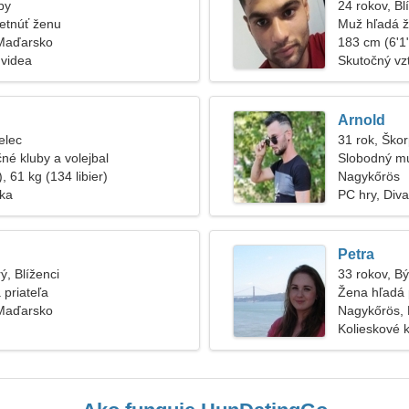
by
24 rokov, Bl
etnúť ženu
Muž hľadá 
Maďarsko
183 cm (6'1"
 videa
Skutočný vz
Arnold
elec
31 rok, Škor
é kluby a volejbal
Slobodný m
, 61 kg (134 libier)
Nagykőrös
ska
PC hry, Div
Petra
ý, Blíženci
33 rokov, B
 priateľa
Žena hľadá 
Maďarsko
Nagykőrös,
Kolieskové k