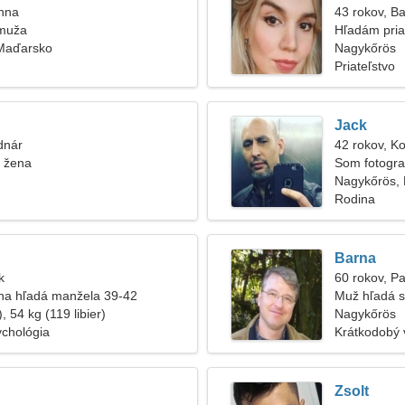
anna
43 rokov, B
 muža
Hľadám pria
Maďarsko
Nagykőrös
Priateľstvo
Jack
dnár
42 rokov, K
á žena
Som fotogra
Nagykőrös,
Rodina
Barna
k
60 rokov, P
na hľadá manžela 39-42
Muž hľadá s
, 54 kg (119 libier)
Nagykőrös
ychológia
Krátkodobý 
Zsolt