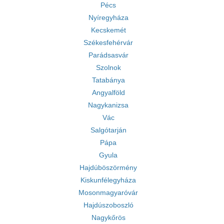
Pécs
Nyíregyháza
Kecskemét
Székesfehérvár
Parádsasvár
Szolnok
Tatabánya
Angyalföld
Nagykanizsa
Vác
Salgótarján
Pápa
Gyula
Hajdúböszörmény
Kiskunfélegyháza
Mosonmagyaróvár
Hajdúszoboszló
Nagykőrös