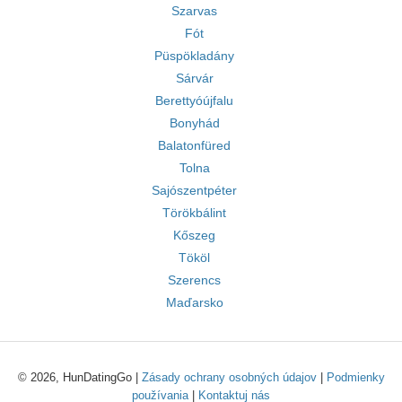
Szarvas
Fót
Püspökladány
Sárvár
Berettyóújfalu
Bonyhád
Balatonfüred
Tolna
Sajószentpéter
Törökbálint
Kőszeg
Tököl
Szerencs
Maďarsko
© 2026, HunDatingGo |
Zásady ochrany osobných údajov
|
Podmienky
používania
|
Kontaktuj nás