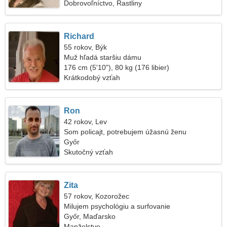
Dobrovoľníctvo, Rastliny
Richard
55 rokov, Býk
Muž hľadá staršiu dámu
176 cm (5'10"), 80 kg (176 libier)
Krátkodobý vzťah
Ron
42 rokov, Lev
Som policajt, potrebujem úžasnú ženu
Győr
Skutočný vzťah
Zita
57 rokov, Kozorožec
Milujem psychológiu a surfovanie
Győr, Maďarsko
Manželstvo