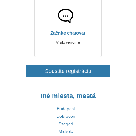
Začnite chatovať
V slovenčine
Spustite registráciu
Iné miesta, mestá
Budapest
Debrecen
Szeged
Miskolc