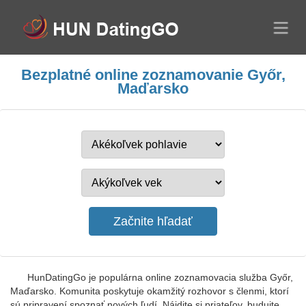
Bezplatné online zoznamovanie Győr,
Maďarsko
HunDatingGo je populárna online zoznamovacia služba Győr,
Maďarsko. Komunita poskytuje okamžitý rozhovor s členmi, ktorí
sú pripravení spoznať nových ľudí. Nájdite si priateľov, budujte