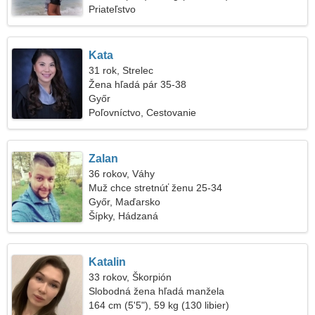
Priateľstvo
Kata
31 rok, Strelec
Žena hľadá pár 35-38
Győr
Poľovníctvo, Cestovanie
Zalan
36 rokov, Váhy
Muž chce stretnúť ženu 25-34
Győr, Maďarsko
Šípky, Hádzaná
Katalin
33 rokov, Škorpión
Slobodná žena hľadá manžela
164 cm (5'5"), 59 kg (130 libier)