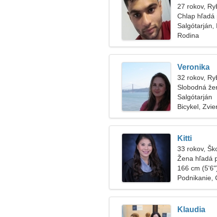
27 rokov, Ry
Chlap hľadá 
Salgótarján
Rodina
Veronika
32 rokov, Ry
Slobodná že
Salgótarján
Bicykel, Zvie
Kitti
33 rokov, Šk
Žena hľadá 
166 cm (5'6")
Podnikanie,
Klaudia