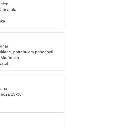
relec
 priateľa
ska
odnár
sklade, potrebujem pohodovú
, Maďarsko
vzťah
anna
 muža 29-36