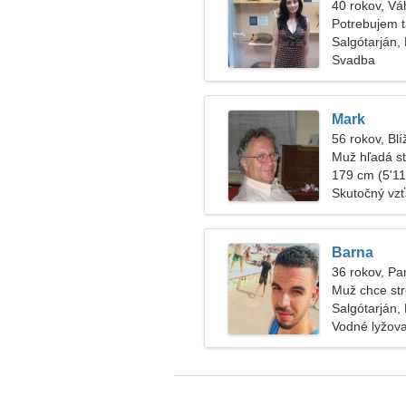
40 rokov, Vá
Potrebujem t
Salgótarján
Svadba
Mark
56 rokov, Blí
Muž hľadá s
179 cm (5'11"
Skutočný vz
Barna
36 rokov, P
Muž chce str
Salgótarján
Vodné lyžov