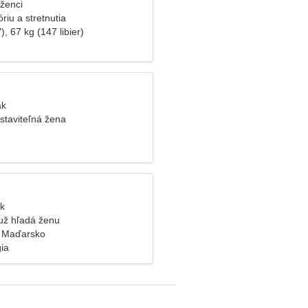
íženci
riu a stretnutia
), 67 kg (147 libier)
ak
taviteľná žena
ýk
už hľadá ženu
, Maďarsko
gia