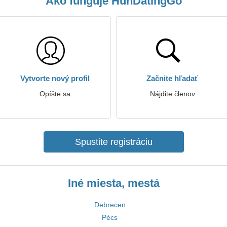
Ako funguje HunDatingGo
Vytvorte nový profil
Začnite hľadať
Opíšte sa
Nájdite členov
Spustite registráciu
Iné miesta, mestá
Debrecen
Pécs