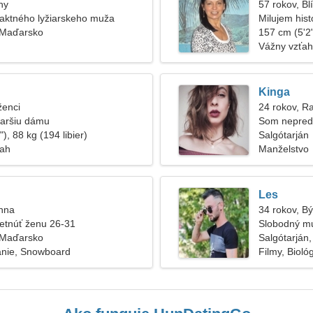
hy
57 rokov, Bl
aktného lyžiarskeho muža
Milujem histó
, Maďarsko
157 cm (5'2"
Vážny vzťah
Kinga
ženci
24 rokov, R
taršiu dámu
Som nepreds
), 88 kg (194 libier)
Salgótarján
ťah
Manželstvo
Les
anna
34 rokov, B
etnúť ženu 26-31
Slobodný m
, Maďarsko
Salgótarján
anie, Snowboard
Filmy, Bioló