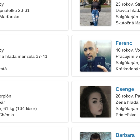
by
23 rokov, St
priateľku 23-31
Dievča hľadá
, Maďarsko
Salgótarján
Skutočná lá
Ferenc
by
46 rokov, V
na hľadá manžela 37-41
Pracujem v 
ženu
Salgótarján
ratá
Krátkodobý 
Csenge
orpión
26 rokov, P
pár
Žena hľadá
, 61 kg (134 libier)
Salgótarján
 Chémia
Priateľstvo
Barbara