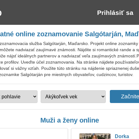
Prihlásiť sa
atné online zoznamovanie Salgótarján, Ma
zoznamovacia služba Salgótarján, Maďarsko. Projekt online zoznamky
môžete nadviazať zaujímavé známosti. Nájdite si romantické rande a s
e nájsť ideálnych partnerov a nadviazať veľa zaujímavých známostí.P
e profilov. Uveďte účel zoznamovania. Na stránke nájdete používateľ
udovať si vážny vzťah. Použite túto stránku na nájdenie spriaznenej duš
 zoznamke Salgótarján pre miestnych obyvateľov, cudzincov, turistov.
Muži a ženy online
Dorka