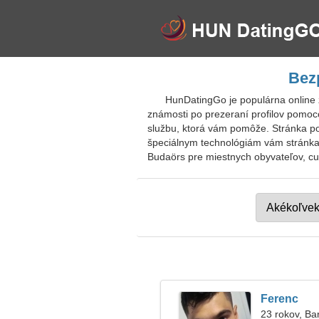
Bez
HunDatingGo je populárna online
známosti po prezeraní profilov pomoco
službu, ktorá vám pomôže. Stránka p
špeciálnym technológiám vám stránka 
Budaörs pre miestnych obyvateľov, cud
Ferenc
23 rokov, Ba