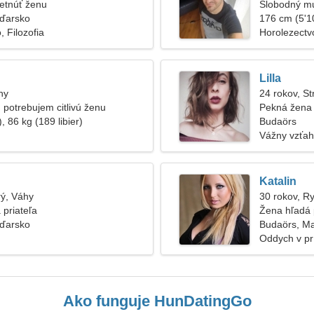
etnúť ženu
Slobodný m
ďarsko
176 cm (5'10
 Filozofia
Horolezectv
Lilla
hy
24 rokov, St
 potrebujem citlivú ženu
Pekná žena
, 86 kg (189 libier)
Budaörs
Vážny vzťah
Katalin
rý, Váhy
30 rokov, R
 priateľa
Žena hľadá 
ďarsko
Budaörs, M
Oddych v pr
Ako funguje HunDatingGo