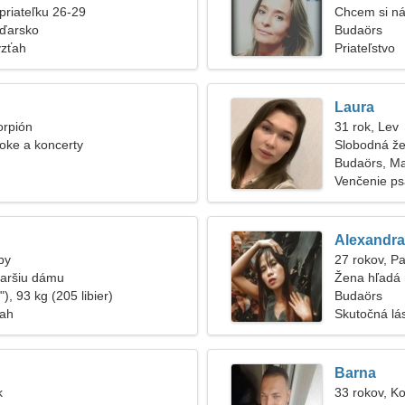
priateľku 26-29
Chcem si ná
ďarsko
Budaörs
vzťah
Priateľstvo
Laura
orpión
31 rok, Lev
oke a koncerty
Slobodná že
Budaörs, M
Venčenie psa
Alexandra
by
27 rokov, P
taršiu dámu
Žena hľadá
), 93 kg (205 libier)
Budaörs
ťah
Skutočná lá
Barna
k
33 rokov, K