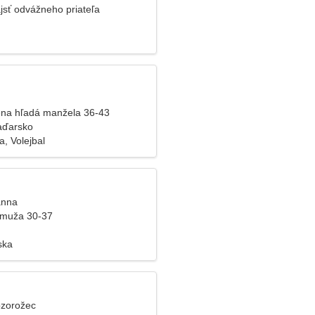
jsť odvážneho priateľa
na hľadá manžela 36-43
aďarsko
, Volejbal
anna
 muža 30-37
ska
ozorožec