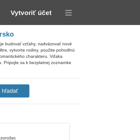
Vytvoriť účet
rsko
je budovať vzťahy, nadväzovať nové
tre, vytvorte rodiny, použite pohodlnú
romantického charakteru. Vďaka
. Pripojte sa k bezplatnej zoznamke
ozorožec