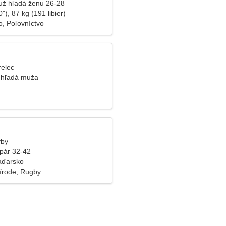
už hľadá ženu 26-28
"), 87 kg (191 libier)
o, Poľovníctvo
relec
 hľadá muža
yby
pár 32-42
aďarsko
írode, Rugby