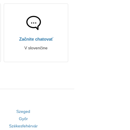
Začnite chatovať
V slovenčine
Szeged
Győr
Székesfehérvár