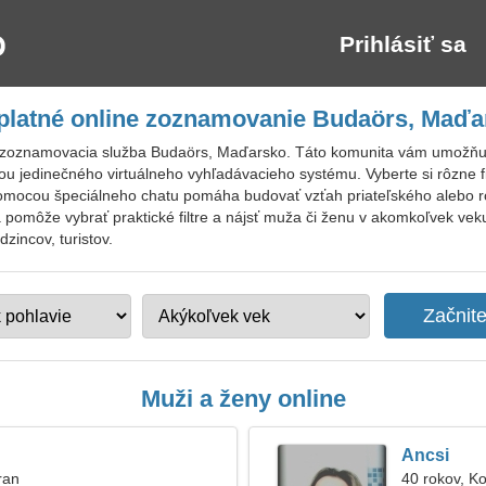
Prihlásiť sa
platné online zoznamovanie Budaörs, Maďa
 zoznamovacia služba Budaörs, Maďarsko. Táto komunita vám umožňu
u jedinečného virtuálneho vyhľadávacieho systému. Vyberte si rôzne fil
omocou špeciálneho chatu pomáha budovať vzťah priateľského alebo 
pomôže vybrať praktické filtre a nájsť muža či ženu v akomkoľvek veku
zincov, turistov.
Muži a ženy online
Ancsi
ran
40 rokov, K