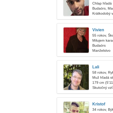
Chlap hľadá 
Budaörs, Ma
Krátkodobý 
Vivien
55 rokov, Šk
Milujem kara
Budaörs
Manželstvo
Lali
58 rokov, Ry
Muž hľadá s
179 cm (5'11"
Skutočný vz
Kristof
34 rokov, Bý