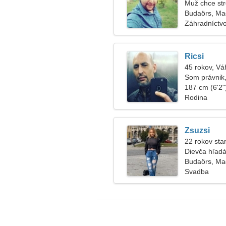
Muž chce str
Budaörs, Ma
Záhradníctvo,
Ricsi
45 rokov, Vá
Som právnik,
187 cm (6'2")
Rodina
Zsuzsi
22 rokov sta
Dievča hľadá
Budaörs, Ma
Svadba