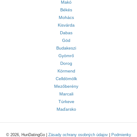
Makó
Békés
Mohács
Kisvárda
Dabas
Göd
Budakeszi
Gyömrő
Dorog
Körmend
Celldömölk
Mezőberény
Marcali
Túrkeve
Maďarsko
© 2026, HunDatingGo |
Zásady ochrany osobných údajov
|
Podmienky