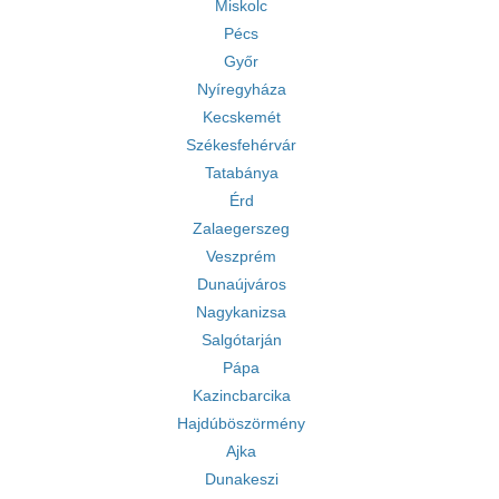
Miskolc
Pécs
Győr
Nyíregyháza
Kecskemét
Székesfehérvár
Tatabánya
Érd
Zalaegerszeg
Veszprém
Dunaújváros
Nagykanizsa
Salgótarján
Pápa
Kazincbarcika
Hajdúböszörmény
Ajka
Dunakeszi