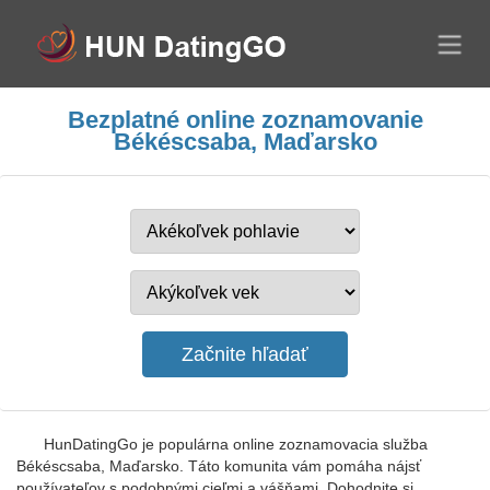
Bezplatné online zoznamovanie
Békéscsaba, Maďarsko
HunDatingGo je populárna online zoznamovacia služba
Békéscsaba, Maďarsko. Táto komunita vám pomáha nájsť
používateľov s podobnými cieľmi a vášňami. Dohodnite si