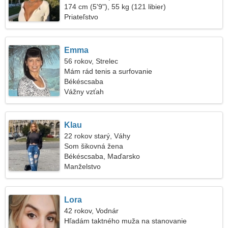
174 cm (5'9"), 55 kg (121 libier)
Priateľstvo
Emma
56 rokov, Strelec
Mám rád tenis a surfovanie
Békéscsaba
Vážny vzťah
Klau
22 rokov starý, Váhy
Som šikovná žena
Békéscsaba, Maďarsko
Manželstvo
Lora
42 rokov, Vodnár
Hľadám taktného muža na stanovanie