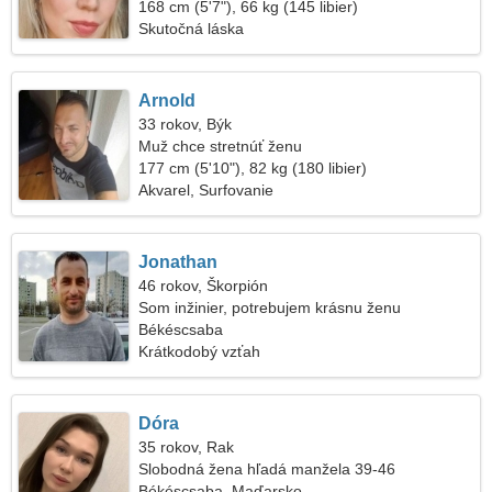
168 cm (5'7"), 66 kg (145 libier)
Skutočná láska
Arnold
33 rokov, Býk
Muž chce stretnúť ženu
177 cm (5'10"), 82 kg (180 libier)
Akvarel, Surfovanie
Jonathan
46 rokov, Škorpión
Som inžinier, potrebujem krásnu ženu
Békéscsaba
Krátkodobý vzťah
Dóra
35 rokov, Rak
Slobodná žena hľadá manžela 39-46
Békéscsaba, Maďarsko