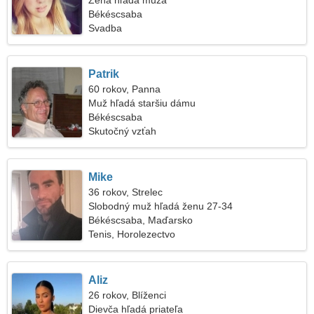
Žena hľadá muža
Békéscsaba
Svadba
Patrik
60 rokov, Panna
Muž hľadá staršiu dámu
Békéscsaba
Skutočný vzťah
Mike
36 rokov, Strelec
Slobodný muž hľadá ženu 27-34
Békéscsaba, Maďarsko
Tenis, Horolezectvo
Aliz
26 rokov, Blíženci
Dievča hľadá priateľa