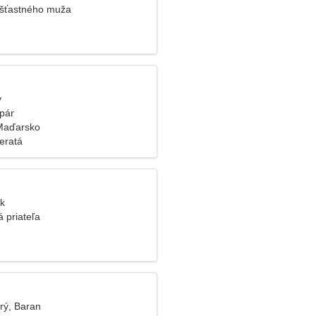
 šťastného muža
y
pár
Maďarsko
eratá
ýk
 priateľa
rý, Baran