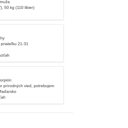
 muža
), 50 kg (110 libier)
áhy
 priateľku 21-31
vzťah
korpión
r prírodných vied, potrebujem
ú ženu
Maďarsko
ťah