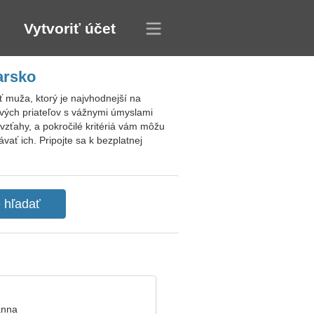
Vytvoriť účet
arsko
muža, ktorý je najvhodnejší na
ových priateľov s vážnymi úmyslami
vzťahy, a pokročilé kritériá vám môžu
ať ich. Pripojte sa k bezplatnej
anna