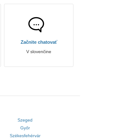
Začnite chatovať
V slovenčine
Szeged
Győr
Székesfehérvár