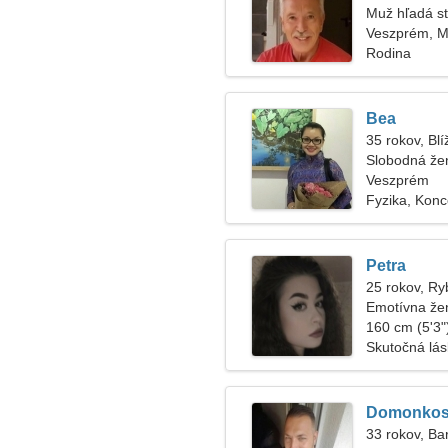
Muž hľadá s
Veszprém, 
Rodina
Bea
35 rokov, Blí
Slobodná že
Veszprém
Fyzika, Konc
Petra
25 rokov, Ry
Emotívna že
160 cm (5'3")
Skutočná lá
Domonko
33 rokov, Ba