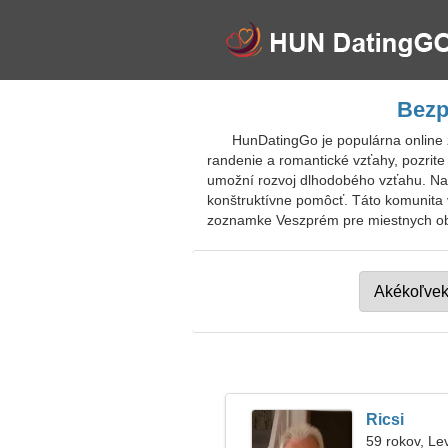
Bezp
HunDatingGo je populárna online
randenie a romantické vzťahy, pozrite
umožní rozvoj dlhodobého vzťahu. Nast
konštruktívne pomôcť. Táto komunita v
zoznamke Veszprém pre miestnych obyv
Ricsi
59 rokov, Le