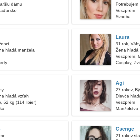
taršiu dámu
Potrebujem
Maďarsko
Veszprém
Svadba
Laura
ženci
31 rok, Váh
na hľadá manžela
Žena hľadá 
Veszprém, 
erty
Cosplay, Zvi
Agi
by
27 rokov, B
na hľadá vzťah
Dievča hľadá
, 52 kg (114 libier)
Veszprém
ska
Manželstvo
s
Csenge
ran
21 rokov sta