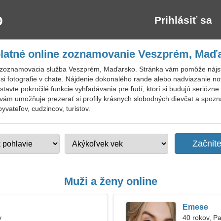
Prihlásiť sa
latné online zoznamovanie Veszprém, Maď
 zoznamovacia služba Veszprém, Maďarsko. Stránka vám pomôže nájsť 
 si fotografie v chate. Nájdenie dokonalého rande alebo nadviazanie n
avte pokročilé funkcie vyhľadávania pre ľudí, ktorí si budujú seriózne 
ám umožňuje prezerať si profily krásnych slobodných dievčat a spoznáv
ateľov, cudzincov, turistov.
Muži a ženy online
Emese
v
40 rokov, P