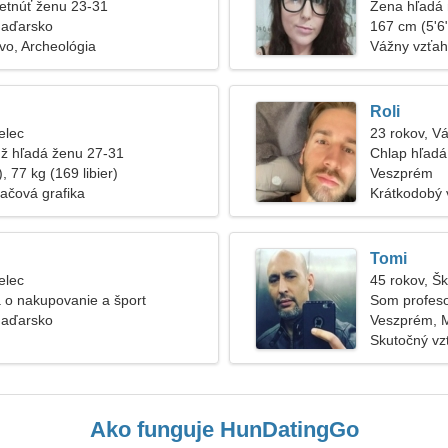
etnúť ženu 23-31
Žena hľadá
Maďarsko
167 cm (5'6"
vo, Archeológia
Vážny vzťah
Roli
elec
23 rokov, V
ž hľadá ženu 27-31
Chlap hľadá
, 77 kg (169 libier)
Veszprém
ačová grafika
Krátkodobý 
Tomi
elec
45 rokov, Š
 o nakupovanie a šport
Som profeso
Maďarsko
spoločensk
Veszprém, 
Skutočný vz
Ako funguje HunDatingGo