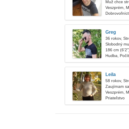
Muž chce str
Veszprém, 
Dobrovoľníct
Greg
36 rokov, Str
Slobodný mu
186 cm (6'2")
Hudba, Počít
Leila
58 rokov, Str
Zaujímam sa
Veszprém, 
Priateľstvo